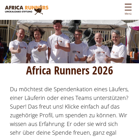
D
i
Menü
r
e
k
t
z
u
m
Africa Runners 2026
I
n
h
Du möchtest die Spendenkation eines Läufers,
a
einer Läuferin oder eines Teams unterstützen?
l
Super! Das freut uns! Klicke einfach auf das
t
zugehörige Profil, um spenden zu können. Wir
wissen aus Erfahrung: Er oder sie wird sich
sehr über deine Spende freuen, ganz egal