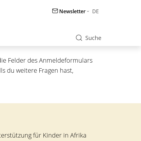
M
Newsletter
DE
e
t
a
Suche
n
a
v
 die Felder des Anmeldeformulars
i
lls du weitere Fragen hast,
g
a
t
i
o
n
rstützung für Kinder in Afrika