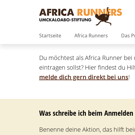
D
i
r
e
k
H
Startseite
Africa Runners
Das P
t
a
z
u
u
p
Du möchtest als Africa Runner bei 
m
t
eintragen sollst? Hier findest du Hi
I
n
n
melde dich gern direkt bei uns
!
a
h
v
a
i
l
g
t
a
Was schreibe ich beim Anmelden i
t
i
o
Benenne deine Aktion, das hilft be